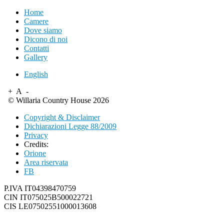
Home
Camere
Dove siamo
Dicono di noi
Contatti
Gallery
English
+
A
-
© Willaria Country House 2026
Copyright & Disclaimer
Dichiarazioni Legge 88/2009
Privacy
Credits:
Orione
Area riservata
FB
P.IVA IT04398470759
CIN IT075025B500022721
CIS LE07502551000013608